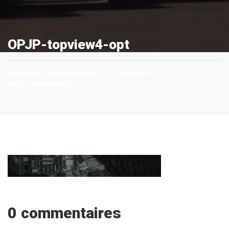
OPJP-topview4-opt
Oud Papier Jozef Michel NV
Logistique
OPJP-topview4-opt
0 commentaires