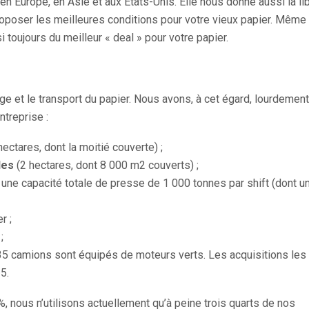
n Europe, en Asie et aux Etats-Unis. Elle nous donne aussi la li
oposer les meilleures conditions pour votre vieux papier. Même
toujours du meilleur « deal » pour votre papier.
ge et le transport du papier. Nous avons, à cet égard, lourdement
ntreprise :
hectares, dont la moitié couverte) ;
les
(2 hectares, dont 8 000 m2 couverts) ;
 une capacité totale de presse de 1 000 tonnes par shift (dont un
r ;
;
35 camions sont équipés de moteurs verts. Les acquisitions les
5.
, nous n’utilisons actuellement qu’à peine trois quarts de nos