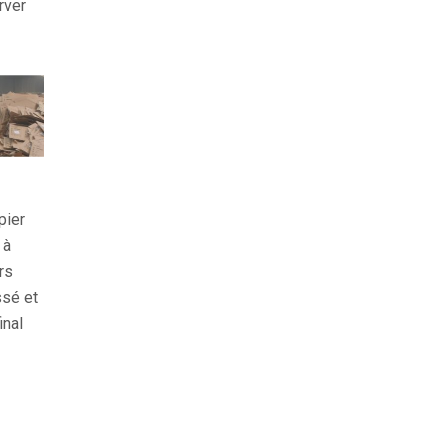
rver
pier
 à
rs
ssé et
inal