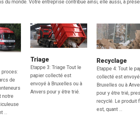
ins du monde. Votre entreprise contribue ainsi, elle aussi, à prése
Triage
Recyclage
Etappe 3: Triage Tout le
Etappe 4: Tout le pa
 proces:
papier collecté est
collecté est envoyé
arcs de
envoyé à Bruxelles ou à
Bruxelles ou à Anve
onteneurs
Anvers pour y être trié.
pour y être trié, pre
 notre
recyclé. Le produit f
ticuleuse
est, quant …
nt …