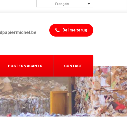
Français
Bel me terug
dpapiermichel.be
POSTES VACANTS
CONTACT