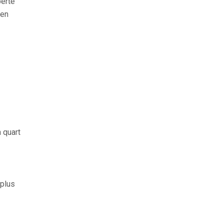
berté
 en
 quart
 plus