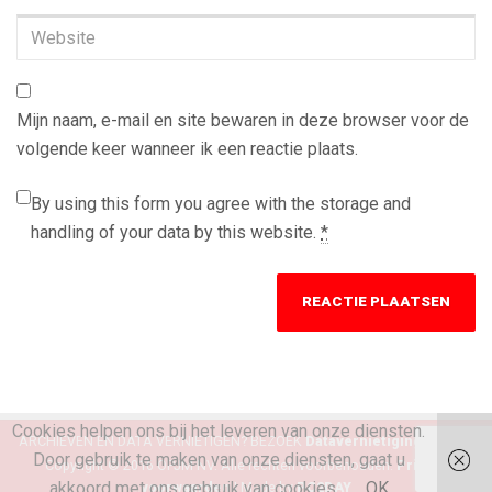
Website
Mijn naam, e-mail en site bewaren in deze browser voor de
volgende keer wanneer ik een reactie plaats.
By using this form you agree with the storage and
handling of your data by this website.
*
Cookies helpen ons bij het leveren van onze diensten.
ARCHIEVEN EN DATA VERNIETIGEN? BEZOEK
Datavernietiging Michel
Door gebruik te maken van onze diensten, gaat u
Copyright © 2016 OPJM NV. Alle rechten voorbehouden.
Privacy
akkoord met ons gebruik van cookies.
OK
voorwaarden |
Made by
PC2DAY