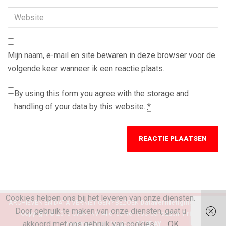
Website
Mijn naam, e-mail en site bewaren in deze browser voor de
volgende keer wanneer ik een reactie plaats.
By using this form you agree with the storage and
handling of your data by this website.
*
Cookies helpen ons bij het leveren van onze diensten.
ARCHIEVEN EN DATA VERNIETIGEN? BEZOEK
Datavernietiging Michel
Door gebruik te maken van onze diensten, gaat u
Copyright © 2016 OPJM NV. Alle rechten voorbehouden.
Privacy
akkoord met ons gebruik van cookies.
OK
voorwaarden |
Made by
PC2DAY