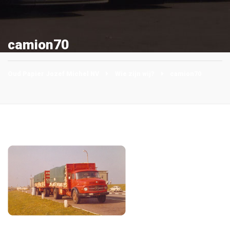
camion70
Oud Papier Jozef Michel NV
Wie zijn wij?
camion70